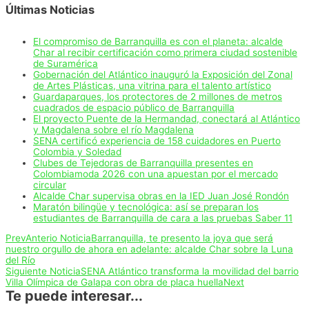
Últimas Noticias
El compromiso de Barranquilla es con el planeta: alcalde
Char al recibir certificación como primera ciudad sostenible
de Suramérica
Gobernación del Atlántico inauguró la Exposición del Zonal
de Artes Plásticas, una vitrina para el talento artístico
Guardaparques, los protectores de 2 millones de metros
cuadrados de espacio público de Barranquilla
El proyecto Puente de la Hermandad, conectará al Atlántico
y Magdalena sobre el río Magdalena
SENA certificó experiencia de 158 cuidadores en Puerto
Colombia y Soledad
Clubes de Tejedoras de Barranquilla presentes en
Colombiamoda 2026 con una apuestan por el mercado
circular
Alcalde Char supervisa obras en la IED Juan José Rondón
Maratón bilingüe y tecnológica: así se preparan los
estudiantes de Barranquilla de cara a las pruebas Saber 11
Prev
Anterio Noticia
Barranquilla, te presento la joya que será
nuestro orgullo de ahora en adelante: alcalde Char sobre la Luna
del Río
Siguiente Noticia
SENA Atlántico transforma la movilidad del barrio
Villa Olímpica de Galapa con obra de placa huella
Next
Te puede interesar...