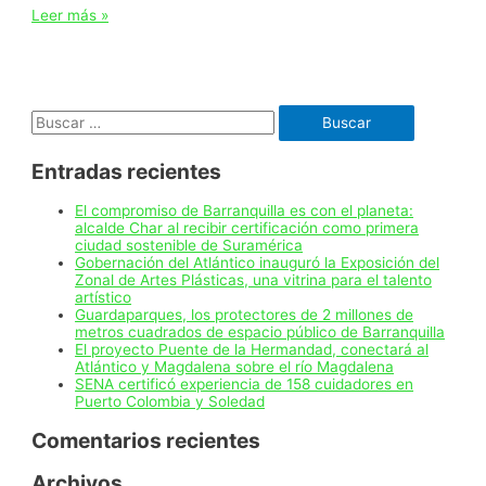
Gobernación
Leer más »
del
Atlántico
entregó
ayudas
humanitarias
Buscar:
a
familias
afectadas
Entradas recientes
por
vendaval
en
El compromiso de Barranquilla es con el planeta:
Usiacurí
alcalde Char al recibir certificación como primera
ciudad sostenible de Suramérica
Gobernación del Atlántico inauguró la Exposición del
Zonal de Artes Plásticas, una vitrina para el talento
artístico
Guardaparques, los protectores de 2 millones de
metros cuadrados de espacio público de Barranquilla
El proyecto Puente de la Hermandad, conectará al
Atlántico y Magdalena sobre el río Magdalena
SENA certificó experiencia de 158 cuidadores en
Puerto Colombia y Soledad
Comentarios recientes
Archivos