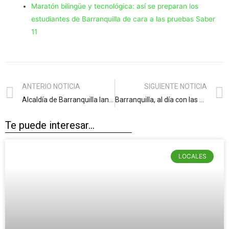
Maratón bilingüe y tecnológica: así se preparan los
estudiantes de Barranquilla de cara a las pruebas Saber
11
ANTERIO NOTICIA
SIGUIENTE NOTICIA
Alcaldía de Barranquilla lanza ‘Tu Cuadra Limpia y Linda’ para premiar el compromiso ciudadano
Barranquilla, al día con las vacunas por la salud de la gente
Te puede interesar...
LOCALES