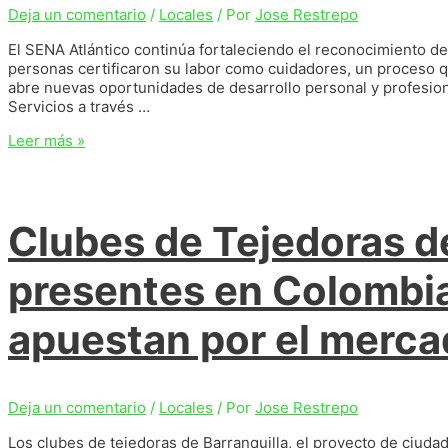
sobre
Deja un comentario
/
Locales
/ Por
Jose Restrepo
el
río
El SENA Atlántico continúa fortaleciendo el reconocimiento de
Magdalena
personas certificaron su labor como cuidadores, un proceso qu
abre nuevas oportunidades de desarrollo personal y profesiona
Servicios a través …
SENA
Leer más »
certificó
experiencia
de
158
Clubes de Tejedoras de
cuidadores
en
Puerto
presentes en Colomb
Colombia
y
apuestan por el merca
Soledad
Deja un comentario
/
Locales
/ Por
Jose Restrepo
Los clubes de tejedoras de Barranquilla, el proyecto de ciudad