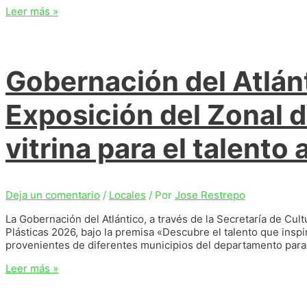
El
Leer más »
compromiso
de
Barranquilla
es
Gobernación del Atlánt
con
el
planeta:
Exposición del Zonal d
alcalde
Char
vitrina para el talento 
al
recibir
certificación
como
primera
Deja un comentario
/
Locales
/ Por
Jose Restrepo
ciudad
La Gobernación del Atlántico, a través de la Secretaría de Cul
sostenible
Plásticas 2026, bajo la premisa «Descubre el talento que inspi
de
provenientes de diferentes municipios del departamento para ex
Suramérica
Gobernación
Leer más »
del
Atlántico
inauguró