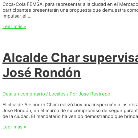
Coca-Cola FEMSA, para representar a la ciudad en el Mercad
participantes presentarán una propuesta que demuestra cómo e
impulsar el …
Clubes
Leer más »
de
Tejedoras
de
Barranquilla
Alcalde Char supervisa
presentes
en
Colombiamoda
José Rondón
2026
con
una
apuestan
Deja un comentario
/
Locales
/ Por
Jose Restrepo
por
el
El alcalde Alejandro Char realizó hoy una inspección a las obra
mercado
José Rondón, en el marco de su compromiso de seguir garanti
circular
de la ciudad. El mandatario ha venido demostrando que brinda
Alcalde
Leer más »
Char