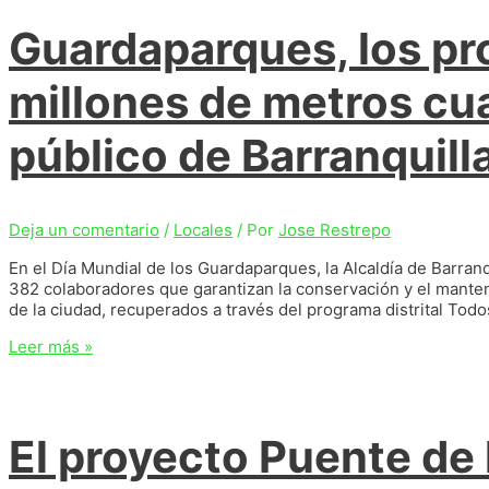
la
Guardaparques, los pr
Exposición
del
Zonal
millones de metros cu
de
Artes
público de Barranquill
Plásticas,
una
vitrina
para
el
Deja un comentario
/
Locales
/ Por
Jose Restrepo
talento
En el Día Mundial de los Guardaparques, la Alcaldía de Barranqui
artístico
382 colaboradores que garantizan la conservación y el manten
de la ciudad, recuperados a través del programa distrital Tod
Guardaparques,
Leer más »
los
protectores
de
2
El proyecto Puente de
millones
de