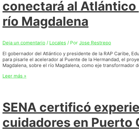
metros
conectará al Atlántico
cuadrados
de
río Magdalena
espacio
público
de
Barranquilla
Deja un comentario
/
Locales
/ Por
Jose Restrepo
El gobernador del Atlántico y presidente de la RAP Caribe, Ed
para pisarle el acelerador al Puente de la Hermandad, el proye
Magdalena, sobre el río Magdalena, como eje transformador d
El
Leer más »
proyecto
Puente
de
la
SENA certificó experi
Hermandad,
conectará
al
cuidadores en Puerto 
Atlántico
y
Magdalena