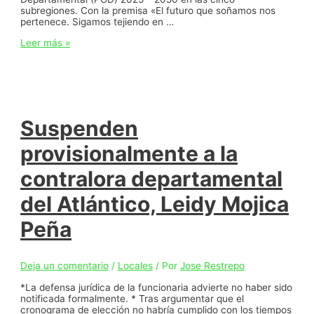
subregiones. Con la premisa «El futuro que soñamos nos
pertenece. Sigamos tejiendo en …
Gobernación
Leer más »
del
Atlántico
realizará
segunda
fase
de
talleres
Suspenden
subregionales
de
provisionalmente a la
construcción
del
contralora departamental
Plan
de
del Atlántico, Leidy Mojica
Ordenamiento
Departamental
Peña
Deja un comentario
/
Locales
/ Por
Jose Restrepo
*La defensa jurídica de la funcionaria advierte no haber sido
notificada formalmente. * Tras argumentar que el
cronograma de elección no habría cumplido con los tiempos