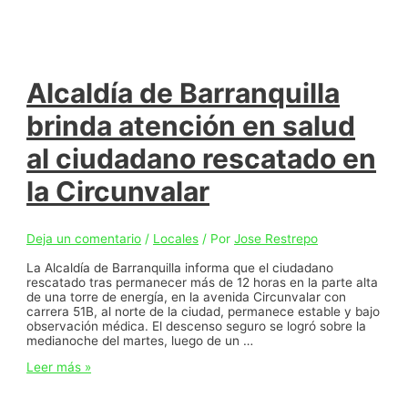
destaca
que
Barranquilla
registra
su
menor
Alcaldía de Barranquilla
tasa
de
brinda atención en salud
desempleo
para
al ciudadano rescatado en
marzo-
mayo
la Circunvalar
desde
2021:
8,9%
Deja un comentario
/
Locales
/ Por
Jose Restrepo
La Alcaldía de Barranquilla informa que el ciudadano
rescatado tras permanecer más de 12 horas en la parte alta
de una torre de energía, en la avenida Circunvalar con
carrera 51B, al norte de la ciudad, permanece estable y bajo
observación médica. El descenso seguro se logró sobre la
medianoche del martes, luego de un …
Alcaldía
Leer más »
de
Barranquilla