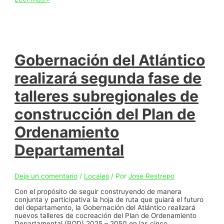
y
Uninorte
fortalecen
relación
estratégica
para
responder
Gobernación del Atlántico
a
desafíos
realizará segunda fase de
ambientales
talleres subregionales de
construcción del Plan de
Ordenamiento
Departamental
Deja un comentario
/
Locales
/ Por
Jose Restrepo
Con el propósito de seguir construyendo de manera
conjunta y participativa la hoja de ruta que guiará el futuro
del departamento, la Gobernación del Atlántico realizará
nuevos talleres de cocreación del Plan de Ordenamiento
Departamental (POD) 2025 – 2050 en las cinco