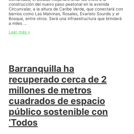
construcción del nuevo paso peatonal en la avenida
Circunvalar, a la altura de Caribe Verde, que conectará con
barrios como Las Malvinas, Rosales, Evaristo Sourdis y el
Bosque, entre otros. Será una infraestructura que brindará
a miles …
¡El
Leer más »
suroccidente
de
Barranquilla
tendrá
un
túnel
peatonal
Barranquilla ha
en
la
recuperado cerca de 2
Circunvalar!:
alcalde
millones de metros
Char
cuadrados de espacio
público sostenible con
‘Todos