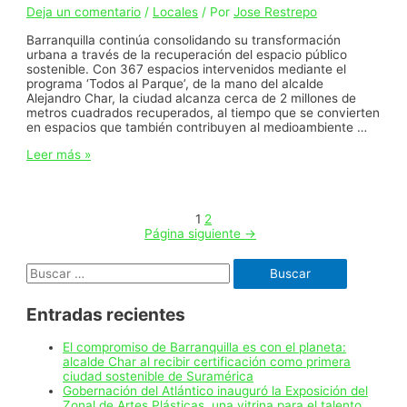
Deja un comentario
/
Locales
/ Por
Jose Restrepo
Barranquilla continúa consolidando su transformación
urbana a través de la recuperación del espacio público
sostenible. Con 367 espacios intervenidos mediante el
programa ‘Todos al Parque’, de la mano del alcalde
Alejandro Char, la ciudad alcanza cerca de 2 millones de
metros cuadrados recuperados, al tiempo que se convierten
en espacios que también contribuyen al medioambiente …
Barranquilla
Leer más »
ha
recuperado
cerca
de
Paginación
1
2
2
Página siguiente
→
millones
de
de
Buscar:
metros
entradas
cuadrados
de
Entradas recientes
espacio
público
sostenible
El compromiso de Barranquilla es con el planeta:
con
alcalde Char al recibir certificación como primera
‘Todos
ciudad sostenible de Suramérica
Gobernación del Atlántico inauguró la Exposición del
Zonal de Artes Plásticas, una vitrina para el talento