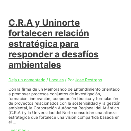
brinda
atención
en
salud
al
C.R.A y Uninorte
ciudadano
rescatado
fortalecen relación
en
la
estratégica para
Circunvalar
responder a desafíos
ambientales
Deja un comentario
/
Locales
/ Por
Jose Restrepo
Con la firma de un Memorando de Entendimiento orientado
a promover procesos conjuntos de investigación,
formación, innovación, cooperación técnica y formulación
de proyectos relacionados con la sostenibilidad y la gestión
ambiental, la Corporación Autónoma Regional del Atlántico
(C.R.A.) y la Universidad del Norte consolidan una alianza
estratégica que fortalece una visión compartida basada en
el …
C.R.A
Leer más »