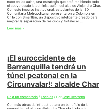
nace en las aulas, una estrategia que está recibiendo todo
el apoyo desde la administración del alcalde Alejandro Char.
Con este impulso institucional, estudiantes de la IED
Comunitaria Metropolitana representaron a Colombia en
Chile con SmartBin, un dispositivo inteligente creado para
mejorar la separación de residuos y fortalecer …
Estudiantes
Leer más »
de
Barranquilla
llevaron
a
Chile
un
dispositivo
¡El suroccidente de
inteligente
que
Barranquilla tendrá un
promueve
el
túnel peatonal en la
reciclaje
con
Circunvalar!: alcalde Char
inteligencia
artificial
Deja un comentario
/
Locales
/ Por
Jose Restrepo
Con más obras de infraestructura en beneficio de la
comunidad, el alcalde Alejandro Char dio inicio a la