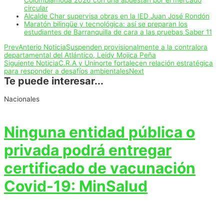
Colombiamoda 2026 con una apuestan por el mercado
circular
Alcalde Char supervisa obras en la IED Juan José Rondón
Maratón bilingüe y tecnológica: así se preparan los
estudiantes de Barranquilla de cara a las pruebas Saber 11
Prev
Anterio Noticia
Suspenden provisionalmente a la contralora
departamental del Atlántico, Leidy Mojica Peña
Siguiente Noticia
C.R.A y Uninorte fortalecen relación estratégica
para responder a desafíos ambientales
Next
Te puede interesar...
Nacionales
Ninguna entidad pública o
privada podrá entregar
certificado de vacunación
Covid-19: MinSalud