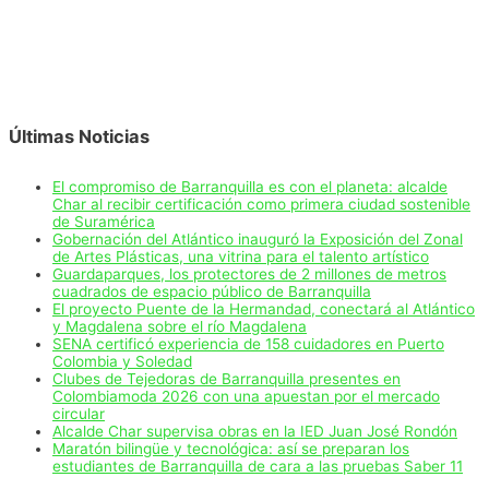
Últimas Noticias
El compromiso de Barranquilla es con el planeta: alcalde
Char al recibir certificación como primera ciudad sostenible
de Suramérica
Gobernación del Atlántico inauguró la Exposición del Zonal
de Artes Plásticas, una vitrina para el talento artístico
Guardaparques, los protectores de 2 millones de metros
cuadrados de espacio público de Barranquilla
El proyecto Puente de la Hermandad, conectará al Atlántico
y Magdalena sobre el río Magdalena
SENA certificó experiencia de 158 cuidadores en Puerto
Colombia y Soledad
Clubes de Tejedoras de Barranquilla presentes en
Colombiamoda 2026 con una apuestan por el mercado
circular
Alcalde Char supervisa obras en la IED Juan José Rondón
Maratón bilingüe y tecnológica: así se preparan los
estudiantes de Barranquilla de cara a las pruebas Saber 11