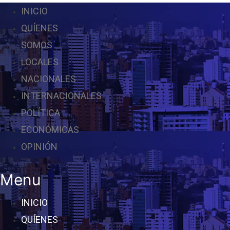
INICIO
QUÍENES
SOMOS
LOCALES
NACIONALES
INTERNACIONALES
POLÍTICA
ECONÓMICAS
OPINIÓN
Menu
INICIO
QUÍENES