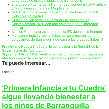
cuadrados de espacio público de Barranquilla
El proyecto Puente de la Hermandad, conectará al Atlántico
y Magdalena sobre el río Magdalena
SENA certificó experiencia de 158 cuidadores en Puerto
Colombia y Soledad
Clubes de Tejedoras de Barranquilla presentes en
Colombiamoda 2026 con una apuestan por el mercado
circular
Alcalde Char supervisa obras en la IED Juan José Rondón
Maratón bilingüe y tecnológica: así se preparan los
estudiantes de Barranquilla de cara a las pruebas Saber 11
Prev
Anterio Noticia
‘Enyúcate’ le pone sabor a la Ruta 23 de la
Gobernación del Atlántico
Siguiente Noticia
C.R.A. verificó puntos críticos en municipios con
afectaciones en la prestación del servicio público de aseo
Next
Te puede interesar...
Locales
‘Primera Infancia a tu Cuadra’
sigue llevando bienestar a
los niños de Barranquilla