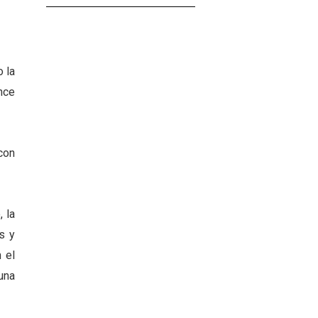
 la
nce
con
 la
s y
 el
una