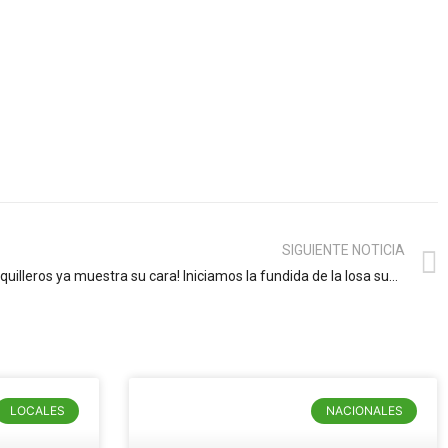
SIGUIENTE NOTICIA
¡El intercambiador vial de los barranquilleros ya muestra su cara! Iniciamos la fundida de la losa superior del puente en sentido norte-sur: alcalde Char
LOCALES
NACIONALES