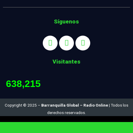
Síguenos
Visitantes
638,215
Copyright © 2025 –
Barranquilla Global – Radio Online
| Todos los
derechos reservados.
Diseñado por:
Ing. Juan Carlos Satizábal S.. :: jcsatizabal@gmail.com