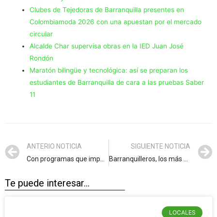
Clubes de Tejedoras de Barranquilla presentes en
Colombiamoda 2026 con una apuestan por el mercado
circular
Alcalde Char supervisa obras en la IED Juan José
Rondón
Maratón bilingüe y tecnológica: así se preparan los
estudiantes de Barranquilla de cara a las pruebas Saber
11
ANTERIO NOTICIA
SIGUIENTE NOTICIA
Con programas que impulsan el talento, la educación, el deporte, la sostenibilidad y la innovación, Barranquilla le apuesta al futuro de sus jóvenes
Barranquilleros, los más optimistas frente a su economía a nivel nacional
Te puede interesar...
LOCALES