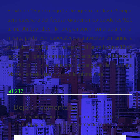
El sábado 16 y domingo 17 de agosto, la Plaza Principal
será escenario del festival gastronómico desde las 9:00
a. m. Ambos días, la programación continuará en el
mismo punto con espectáculos musicales en tarima a
partir de las 7:00 p. m. Finalmente, el lunes festivo 18 de
agosto, la agenda cerrará con el encuentro de bandas a
las 9:00 p. m. y el tradicional fandango en la Plazoleta
Monte Carmelo, que iniciará a la misma hora.
212
Deja un comentario
Tu dirección de correo electrónico no será publicada.
Los campos obligatorios están marcados con
*