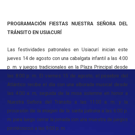
PROGRAMACIÓN FIESTAS NUESTRA SEÑORA DEL
TRÁNSITO EN USIACURÍ
Las festividades patronales en Usiacurí inician este
jueves 14 de agosto con una cabalgata infantil a las 4:00
p. m. y juegos tradicionales en la Plaza Principal desde
las 8:00 p. m. El viernes 15 de agosto, el pesebre del
Atlántico recibe el día con una alborada musical desde
las 4:00 a. m, seguida de la misa solemne en honor a
Nuestra Señora del Tránsito a las 11:00 a. m. y la
procesión de la imagen de la santa patrona a las 6:00 p.
m. para luego cerrar la jornada con una muestra de juegos
pirotécnicos a las 9:00 p. m.