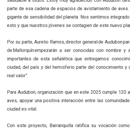
saludable a todos. Estoy muy agradecido con Audubon desd
parte de esa cadena de espacios de avistamiento de aves.
gigante de sensibilidad del planeta. Nos sentimos integrad
esto y que nuestros jóvenes se contagien de este nuevo pla
Por su parte, Aurelio Ramos, director general de Audubon para
de Mallorquín empezarán a ser conocidas con nombre y 
importantes de esta señalética que entregamos: conocimie
ciudad, del país y del hemisferio parte del conocimiento y
real valor”.
Para Audubon, organización que en este 2025 cumple 120 año
aves, apoyar una positiva interacción entre las comunidad
ciudad es vital.
Con este proyecto, Barranquilla ratifica su vocación com