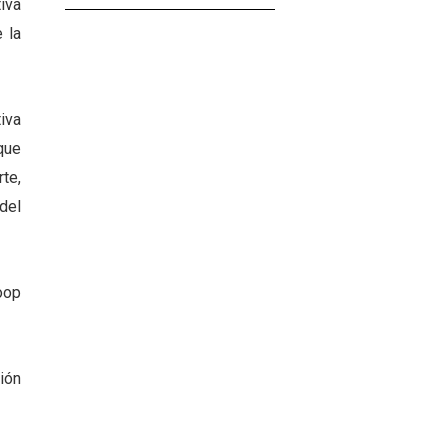
iva
 la
iva
que
te,
del
oop
ión