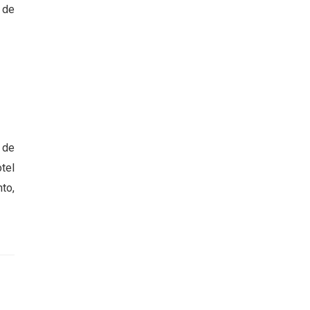
 de
 de
tel
to,