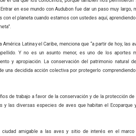
e el día que los conocimos, porque también nos permitieron 
 Entrar en ese mundo con Audubon fue dar un paso muy largo, 
os con el planeta cuando estamos con ustedes aquí, aprendiendo
neta”.
 América Latina y el Caribe, menciona que “a partir de hoy, las 
apellido. Y no es un asunto menor, es uno de los aportes 
nto y apropiación. La conservación del patrimonio natural de
 de una decidida acción colectiva por protegerlo comprendiendo
s de trabajo a favor de la conservación y de la protección de 
es y las diversas especies de aves que habitan el Ecoparque y
o ciudad amigable a las aves y sitio de interés en el marco