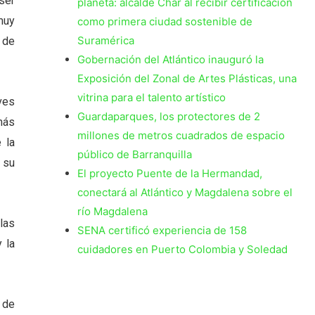
ser
planeta: alcalde Char al recibir certificación
muy
como primera ciudad sostenible de
Suramérica
 de
Gobernación del Atlántico inauguró la
Exposición del Zonal de Artes Plásticas, una
vitrina para el talento artístico
aves
Guardaparques, los protectores de 2
más
millones de metros cuadrados de espacio
 la
público de Barranquilla
 su
El proyecto Puente de la Hermandad,
conectará al Atlántico y Magdalena sobre el
río Magdalena
las
SENA certificó experiencia de 158
 la
cuidadores en Puerto Colombia y Soledad
 de