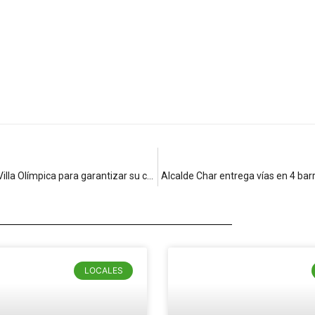
Gobernación del Atlántico tomará nuevas muestras de agua en Villa Olímpica para garantizar su calidad y tranquilidad de la comunidad
Alcalde Char entrega vías en 4 bar
LOCALES