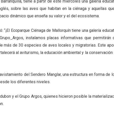
arranquilla, tiene a partir de este miércoles una galería educat
glés, sobre las aves que habitan en la ciénaga y aquellas que
espacio dinámico que enseña su valor y el del ecosistema.
ó: “¡El Ecoparque Ciénaga de Mallorquín tiene una galería educat
rupo_Argos, instalamos placas informativas que permitirán 
 de más de 30 especies de aves locales y migratorias. Este apor
talecerá al aviturismo, la educación ambiental y la conservación 
 avistamiento del Sendero Manglar, una estructura en forma de l
desde los diferentes niveles.
dubon y el Grupo Argos, quienes hicieron posible la materializac
ón.