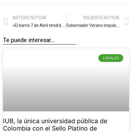
ANTERIO NOTICIA
SIGUIENTE NOTICIA
«El barrio 7 de Abril tendrá nuevo colegio, con una inversión de $20.000 millones de la platica de los barranquilleros»: alcalde Char
Gobernador Verano impulsa el agro a través de 2.062 hectáreas sembradas en palma, plátano y limón Tahití
Te puede interesar...
LOCALES
IUB, la única universidad pública de
Colombia con el Sello Platino de