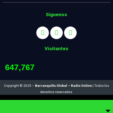
Síguenos
Visitantes
647,767
Copyright © 2025 –
Barranquilla Global – Radio Online
| Todos los
derechos reservados.
Diseñado por:
Ing. Juan Carlos Satizábal S.. :: jcsatizabal@gmail.com