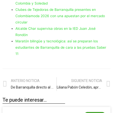
Colombia y Soledad
Clubes de Tejedoras de Barranquilla presentes en
Colombiamoda 2026 con una apuestan por el mercado
circular
Alcalde Char supervisa obras en la IED Juan José
Rondón
Maratón bilingüe y tecnológica: así se preparan los
estudiantes de Barranquilla de cara a las pruebas Saber
11
ANTERIO NOTICIA
SIGUIENTE NOTICIA
De Barranquilla directo al Mundial: cerca de $60 mil millones se movilizarán en la Ciudad por el encuentro Colombia-Bolivia
Liliana Pabón Celedón, aprendiz del SENA que transformó el dolor en alas para volar
Te puede interesar...