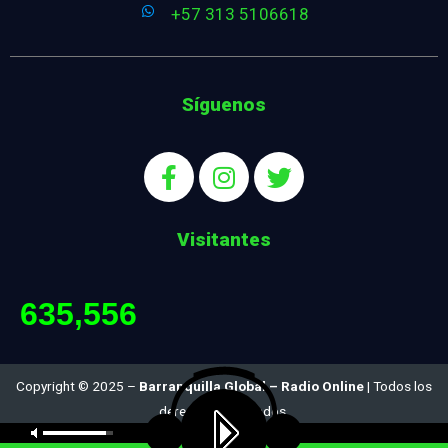
+57 313 5106618
Síguenos
Visitantes
635,556
Copyright © 2025 –
Barranquilla Global – Radio Online
| Todos los
derechos reservados.
Diseñado por:
Ing. Juan Carlos Satizábal S.. :: jcsatizabal@gmail.com