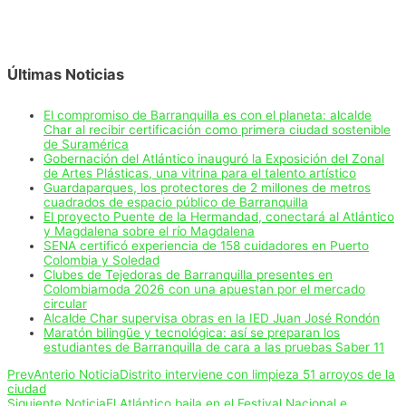
Últimas Noticias
El compromiso de Barranquilla es con el planeta: alcalde
Char al recibir certificación como primera ciudad sostenible
de Suramérica
Gobernación del Atlántico inauguró la Exposición del Zonal
de Artes Plásticas, una vitrina para el talento artístico
Guardaparques, los protectores de 2 millones de metros
cuadrados de espacio público de Barranquilla
El proyecto Puente de la Hermandad, conectará al Atlántico
y Magdalena sobre el río Magdalena
SENA certificó experiencia de 158 cuidadores en Puerto
Colombia y Soledad
Clubes de Tejedoras de Barranquilla presentes en
Colombiamoda 2026 con una apuestan por el mercado
circular
Alcalde Char supervisa obras en la IED Juan José Rondón
Maratón bilingüe y tecnológica: así se preparan los
estudiantes de Barranquilla de cara a las pruebas Saber 11
Prev
Anterio Noticia
Distrito interviene con limpieza 51 arroyos de la
ciudad
Siguiente Noticia
El Atlántico baila en el Festival Nacional e