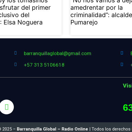
y los tomasinos
“No nos vamos a dej
sfrutar del primer
amedrentar por la
clusivo del
criminalidad”: alcald
»: Elsa Noguera
Pumarejo
barranquillaglobal@gmail.com
+57 313 5106618
Vis
6
© 2025 –
Barranquilla Global – Radio Online
| Todos los derechos 