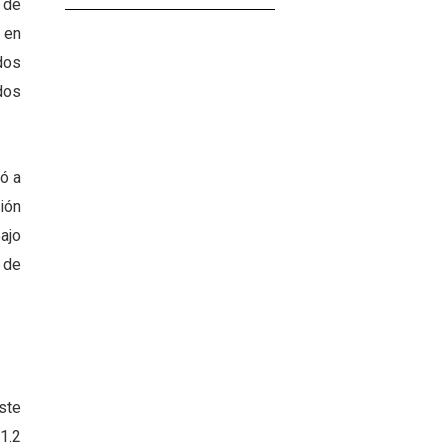
 de
 en
 dos
dos
ó a
ión
ajo
 de
ste
1.2