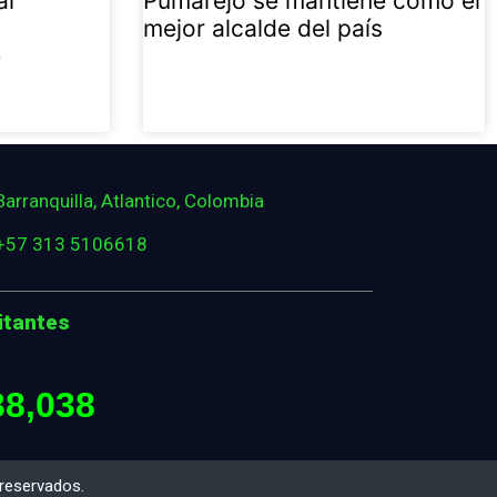
ar
Pumarejo se mantiene como el
mejor alcalde del país
e
Barranquilla, Atlantico, Colombia
+57 313 5106618
itantes
38,038
reservados.