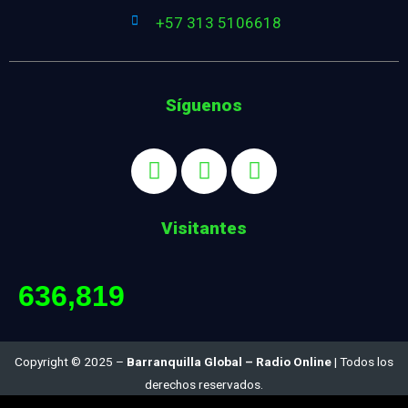
+57 313 5106618
Síguenos
Visitantes
636,819
Copyright © 2025 –
Barranquilla Global – Radio Online
| Todos los
derechos reservados.
Diseñado por:
Ing. Juan Carlos Satizábal S.. :: jcsatizabal@gmail.com