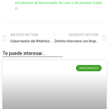
estudiantes de Barranquilla de cara a las pruebas Saber
11
ANTERIO NOTICIA
SIGUIENTE NOTICIA
Gobernación del Atlántico comprometida con asistencia técnica en salud a municipios en la adopción de Política de Drogas
Distrito interviene con limpieza 51 arroyos de la ciudad
Te puede interesar...
NACIONALES