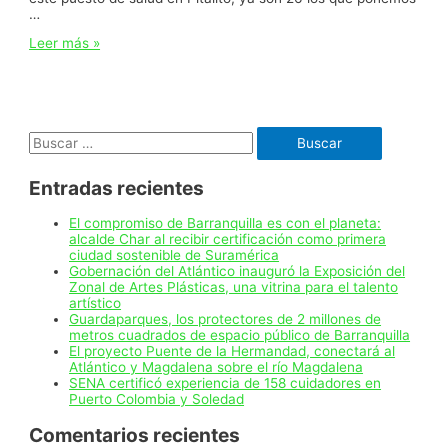
…
«Desde
Leer más »
hoy,
Pitalito
cuenta
con
un
Buscar:
nuevo
puesto
de
Entradas recientes
salud
para
que
El compromiso de Barranquilla es con el planeta:
su
alcalde Char al recibir certificación como primera
gente
ciudad sostenible de Suramérica
reciba
Gobernación del Atlántico inauguró la Exposición del
una
Zonal de Artes Plásticas, una vitrina para el talento
atención
artístico
digna»:
Guardaparques, los protectores de 2 millones de
Elsa
metros cuadrados de espacio público de Barranquilla
Noguera
El proyecto Puente de la Hermandad, conectará al
Atlántico y Magdalena sobre el río Magdalena
SENA certificó experiencia de 158 cuidadores en
Puerto Colombia y Soledad
Comentarios recientes