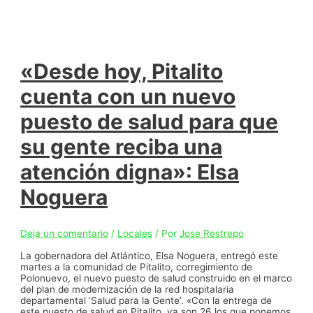
nuevo
puesto
de
salud
de
Burrusco,
«Desde hoy, Pitalito
la
gente
cuenta con un nuevo
ahora
cuenta
puesto de salud para que
con
atención
su gente reciba una
digna
cerca
de
atención digna»: Elsa
su
casa»:
Noguera
Elsa
Noguera
Deja un comentario
/
Locales
/ Por
Jose Restrepo
La gobernadora del Atlántico, Elsa Noguera, entregó este
martes a la comunidad de Pitalito, corregimiento de
Polonuevo, el nuevo puesto de salud construido en el marco
del plan de modernización de la red hospitalaria
departamental ‘Salud para la Gente’. «Con la entrega de
este puesto de salud en Pitalito, ya son 26 los que ponemos