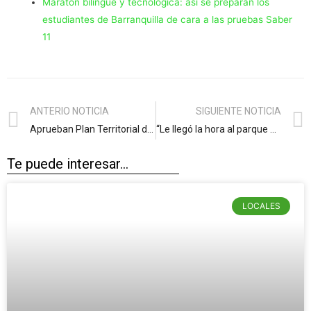
Maratón bilingüe y tecnológica: así se preparan los
estudiantes de Barranquilla de cara a las pruebas Saber
11
ANTERIO NOTICIA
SIGUIENTE NOTICIA
Aprueban Plan Territorial de Drogas 2025-2027 para proteger a niños, niñas y jóvenes en Atlántico
“Le llegó la hora al parque de la urbanización La Playa”: alcalde Char
Te puede interesar...
LOCALES