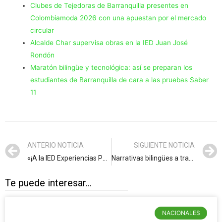
Clubes de Tejedoras de Barranquilla presentes en
Colombiamoda 2026 con una apuestan por el mercado
circular
Alcalde Char supervisa obras en la IED Juan José
Rondón
Maratón bilingüe y tecnológica: así se preparan los
estudiantes de Barranquilla de cara a las pruebas Saber
11
ANTERIO NOTICIA
SIGUIENTE NOTICIA
«¡A la IED Experiencias Pedagógicas, uno de los mejores colegios A+ de Colombia, le llegó la hora de su ampliación!”: alcalde Char
Narrativas bilingües a través de las artes en la Biblioteca Departamental Meira Delmar
Te puede interesar...
NACIONALES