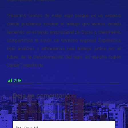
“Estamos felices de estar aquí porque es un espacio
donde podemos mostrar el trabajo que hemos venido
haciendo en el tejido empresarial de Sucre y, claramente,
compartimos la visión de territorio regional. Esperamos
tejer alianzas y articularnos para trabajar juntos por el
futuro de la transformación del agro en nuestra región
Caribe”, manifestó.
208
Deja un comentario
Tu dirección de correo electrónico no será publicada.
Los campos obligatorios están marcados con
*