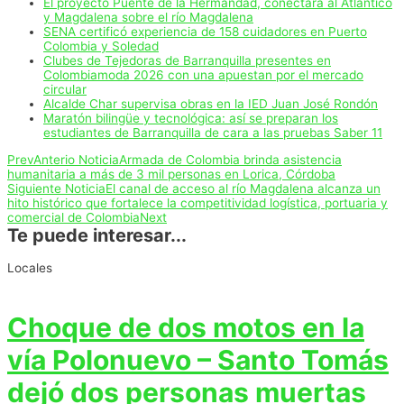
El proyecto Puente de la Hermandad, conectará al Atlántico
y Magdalena sobre el río Magdalena
SENA certificó experiencia de 158 cuidadores en Puerto
Colombia y Soledad
Clubes de Tejedoras de Barranquilla presentes en
Colombiamoda 2026 con una apuestan por el mercado
circular
Alcalde Char supervisa obras en la IED Juan José Rondón
Maratón bilingüe y tecnológica: así se preparan los
estudiantes de Barranquilla de cara a las pruebas Saber 11
Prev
Anterio Noticia
Armada de Colombia brinda asistencia
humanitaria a más de 3 mil personas en Lorica, Córdoba
Siguiente Noticia
El canal de acceso al río Magdalena alcanza un
hito histórico que fortalece la competitividad logística, portuaria y
comercial de Colombia
Next
Te puede interesar...
Locales
Choque de dos motos en la
vía Polonuevo – Santo Tomás
dejó dos personas muertas