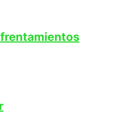
nfrentamientos
r