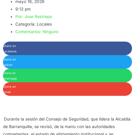
mayo 16, 2026
9:12 pm
Por:
Jose Restrepo
Categoría:
Locales
Comentarios:
Ninguno
Share on
facebook
Share on
twitter
Share on
whatsapp
Share on
email
Durante la sesión del Consejo de Seguridad, que lidera la Alcaldía
de Barranquilla, se revisó, de la mano con las autoridades
competentes, el estado de alistamiento institucional y se