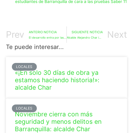
estudiantes de Barranquilla de cara a las pruebas Saber 11
Prev
Next
ANTERIO NOTICIA
SIGUIENTE NOTICIA
El desarrollo entra por las vías: alcalde Char sigue transformando Montecristo con recuperación de malla vial
Alcalde Alejandro Char inspeccionó avance de canalización de la calle 85, que conectará a las carreras 47 con la 52
Te puede interesar...
LOCALES
«¡En solo 30 días de obra ya
estamos haciendo historia!»:
alcalde Char
LOCALES
Noviembre cierra con más
seguridad y menos delitos en
Barranquilla: alcalde Char