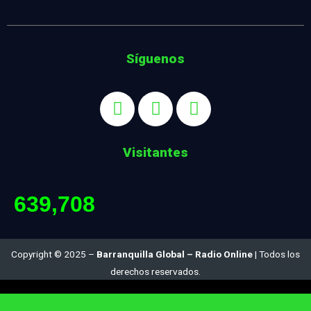
Síguenos
Visitantes
639,708
Copyright © 2025 –
Barranquilla Global – Radio Online
| Todos los
derechos reservados.
Diseñado por:
Ing. Juan Carlos Satizábal S.. :: jcsatizabal@gmail.com