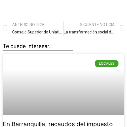
ANTERIO NOTICIA
SIGUIENTE NOTICIA
Consejo Superior de Uniatlántico dará traslado a la Procuraduría a recusaciones
La transformación social de Barranquilla también se construye desde la Red Distrital de Bibliotecas Públicas
Te puede interesar...
LOCALES
En Barranquilla, recaudos del impuesto