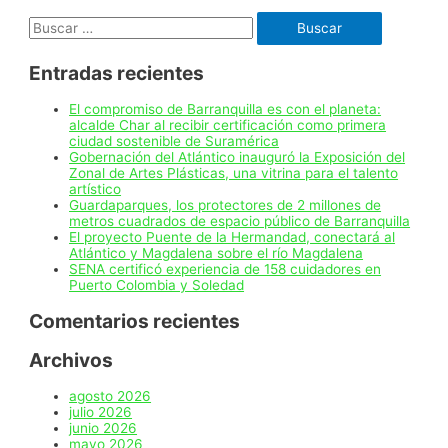
fiesta
Buscar:
tricolor
con
autocuidado
Entradas recientes
y
responsabilidad
El compromiso de Barranquilla es con el planeta:
alcalde Char al recibir certificación como primera
ciudad sostenible de Suramérica
Gobernación del Atlántico inauguró la Exposición del
Zonal de Artes Plásticas, una vitrina para el talento
artístico
Guardaparques, los protectores de 2 millones de
metros cuadrados de espacio público de Barranquilla
El proyecto Puente de la Hermandad, conectará al
Atlántico y Magdalena sobre el río Magdalena
SENA certificó experiencia de 158 cuidadores en
Puerto Colombia y Soledad
Comentarios recientes
Archivos
agosto 2026
julio 2026
junio 2026
mayo 2026