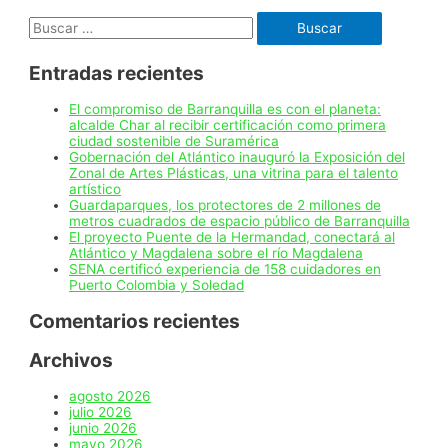
beneficiaria
Buscar:
de
la
recuperación
Entradas recientes
de
Mallorquín
El compromiso de Barranquilla es con el planeta:
alcalde Char al recibir certificación como primera
ciudad sostenible de Suramérica
Gobernación del Atlántico inauguró la Exposición del
Zonal de Artes Plásticas, una vitrina para el talento
artístico
Guardaparques, los protectores de 2 millones de
metros cuadrados de espacio público de Barranquilla
El proyecto Puente de la Hermandad, conectará al
Atlántico y Magdalena sobre el río Magdalena
SENA certificó experiencia de 158 cuidadores en
Puerto Colombia y Soledad
Comentarios recientes
Archivos
agosto 2026
julio 2026
junio 2026
mayo 2026