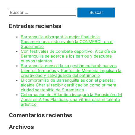
no
para
Buscar:
nuevas
muertes,
Por:
Entradas recientes
Ulahy
Beltrán
López
Barranquilla albergará la mejor final de la
Sudamericana: esto evaluó la CONMEBOL en el
Supermetro
Con festivales de combate deportivo, Alcaldía de
Barranquilla se acerca a los barrios y descubre
nuevos talentos
Barranquilla consolida su gestión cultural: nuevos
talentos formados y Puntos de Memoria impulsan la
creatividad y salvaguarda del patrimonio
El compromiso de Barranquilla es con el planeta:
alcalde Char al recibir certificación como primera
ciudad sostenible de Suramérica
Gobernación del Atlántico inauguró la Exposición del
Zonal de Artes Plásticas, una vitrina para el talento
artístico
Comentarios recientes
Archivos