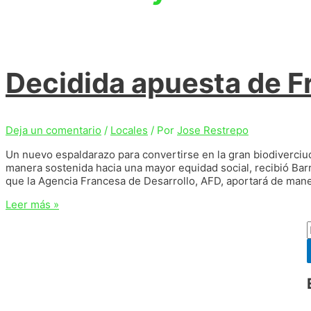
Decidida apuesta de Fr
Deja un comentario
/
Locales
/ Por
Jose Restrepo
Un nuevo espaldarazo para convertirse en la gran biodiverci
manera sostenida hacia una mayor equidad social, recibió Barr
que la Agencia Francesa de Desarrollo, AFD, aportará de maner
Decidida
Leer más »
apuesta
de
Francia
por
Barranquilla