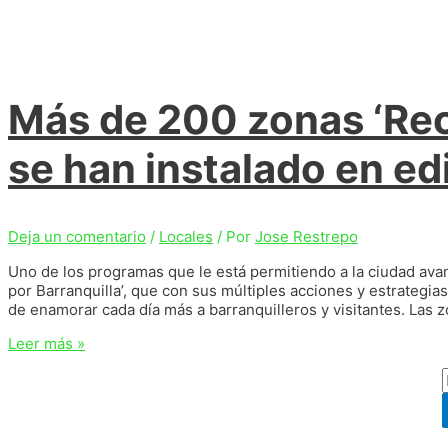
Más de 200 zonas ‘Reci
se han instalado en edi
Deja un comentario
/
Locales
/ Por
Jose Restrepo
Uno de los programas que le está permitiendo a la ciudad avan
por Barranquilla’, que con sus múltiples acciones y estrategi
de enamorar cada día más a barranquilleros y visitantes. Las zo
Más
Leer más »
de
200
zonas
‘Recicla
por