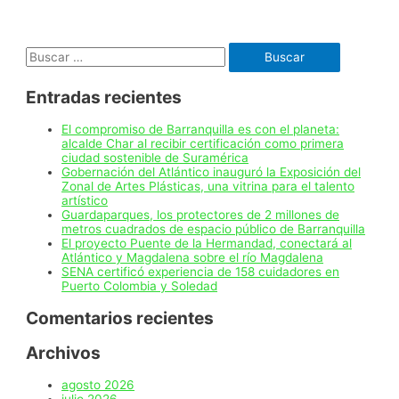
le
inyectará
$2.800
Buscar:
millones
de
pesos
Entradas recientes
a
la
economía
El compromiso de Barranquilla es con el planeta:
de
alcalde Char al recibir certificación como primera
Barranquilla
ciudad sostenible de Suramérica
Gobernación del Atlántico inauguró la Exposición del
Zonal de Artes Plásticas, una vitrina para el talento
artístico
Guardaparques, los protectores de 2 millones de
metros cuadrados de espacio público de Barranquilla
El proyecto Puente de la Hermandad, conectará al
Atlántico y Magdalena sobre el río Magdalena
SENA certificó experiencia de 158 cuidadores en
Puerto Colombia y Soledad
Comentarios recientes
Archivos
agosto 2026