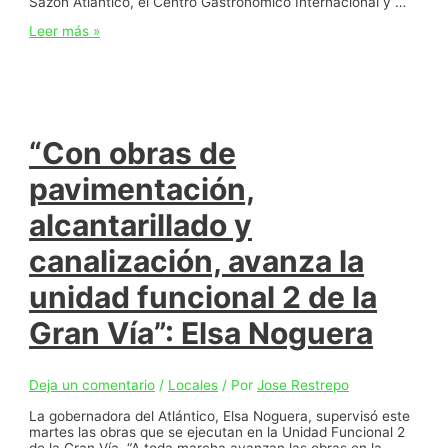
Sazón Atlántico, el Centro Gastronómico Internacional y …
Avanzan
Leer más »
los
frentes
de
obra
que
integran
el
“Con obras de
proyecto
de
pavimentación,
ordenamiento
de
alcantarillado y
playa
Miramar,
canalización, avanza la
en
Puerto
Colombia
unidad funcional 2 de la
Gran Vía”: Elsa Noguera
Deja un comentario
/
Locales
/ Por
Jose Restrepo
La gobernadora del Atlántico, Elsa Noguera, supervisó este
martes las obras que se ejecutan en la Unidad Funcional 2