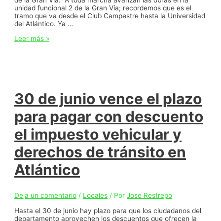
de la Gran Vía. “A toda marcha avanzan las obras en la
unidad funcional 2 de la Gran Vía; recordemos que es el
tramo que va desde el Club Campestre hasta la Universidad
del Atlántico. Ya …
“Con
Leer más »
obras
de
pavimentación,
alcantarillado
y
canalización,
avanza
30 de junio vence el plazo
la
unidad
para pagar con descuento
funcional
2
el impuesto vehicular y
de
la
derechos de tránsito en
Gran
Vía”:
Elsa
Atlántico
Noguera
Deja un comentario
/
Locales
/ Por
Jose Restrepo
Hasta el 30 de junio hay plazo para que los ciudadanos del
departamento aprovechen los descuentos que ofrecen la