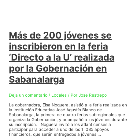
Atlántico
conmemora
el
Día
Internacional
contra
la
Más de 200 jóvenes se
Trata
de
inscribieron en la feria
Personas
con
‘Directo a la U’ realizada
una
caravana
por la Gobernación en
de
actividades
Sabanalarga
Deja un comentario
/
Locales
/ Por
Jose Restrepo
La gobernadora, Elsa Noguera, asistió a la feria realizada en
la Institución Educativa José Agustín Blanco de
Sabanalarga, la primera de cuatro ferias subregionales que
organiza la Gobernación, y acompañó a los jóvenes durante
su inscripción. Noguera invitó a los atlanticenses a
participar para acceder a uno de los 1 .085 apoyos
financieros, que serán entregados a jóvenes …