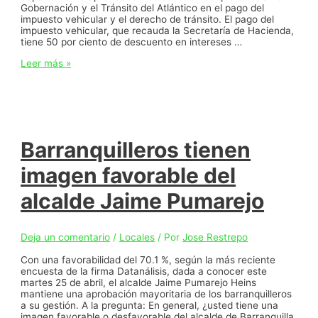
Gobernación y el Tránsito del Atlántico en el pago del
impuesto vehicular y el derecho de tránsito. El pago del
impuesto vehicular, que recauda la Secretaría de Hacienda,
tiene 50 por ciento de descuento en intereses …
30
Leer más »
de
junio
vence
el
plazo
para
pagar
Barranquilleros tienen
con
descuento
imagen favorable del
el
impuesto
alcalde Jaime Pumarejo
vehicular
y
derechos
de
Deja un comentario
/
Locales
/ Por
Jose Restrepo
tránsito
en
Con una favorabilidad del 70.1 %, según la más reciente
Atlántico
encuesta de la firma Datanálisis, dada a conocer este
martes 25 de abril, el alcalde Jaime Pumarejo Heins
mantiene una aprobación mayoritaria de los barranquilleros
a su gestión. A la pregunta: En general, ¿usted tiene una
imagen favorable o desfavorable del alcalde de Barranquilla