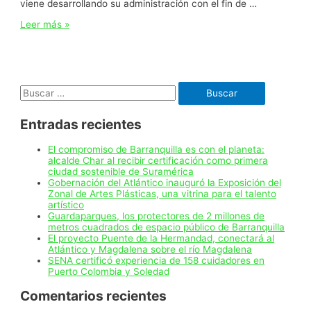
viene desarrollando su administración con el fin de …
«Seguimos
Leer más »
trabajando
por
un
Atlántico
inclusivo
Buscar:
y
con
más
Entradas recientes
capacidad»:
Elsa
Noguera
El compromiso de Barranquilla es con el planeta:
alcalde Char al recibir certificación como primera
ciudad sostenible de Suramérica
Gobernación del Atlántico inauguró la Exposición del
Zonal de Artes Plásticas, una vitrina para el talento
artístico
Guardaparques, los protectores de 2 millones de
metros cuadrados de espacio público de Barranquilla
El proyecto Puente de la Hermandad, conectará al
Atlántico y Magdalena sobre el río Magdalena
SENA certificó experiencia de 158 cuidadores en
Puerto Colombia y Soledad
Comentarios recientes