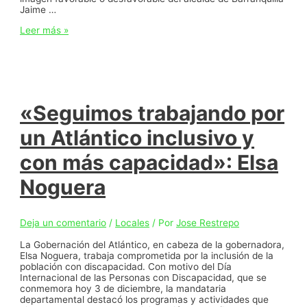
Jaime …
Barranquilleros
Leer más »
tienen
imagen
favorable
del
alcalde
Jaime
Pumarejo
«Seguimos trabajando por
un Atlántico inclusivo y
con más capacidad»: Elsa
Noguera
Deja un comentario
/
Locales
/ Por
Jose Restrepo
La Gobernación del Atlántico, en cabeza de la gobernadora,
Elsa Noguera, trabaja comprometida por la inclusión de la
población con discapacidad. Con motivo del Día
Internacional de las Personas con Discapacidad, que se
conmemora hoy 3 de diciembre, la mandataria
departamental destacó los programas y actividades que