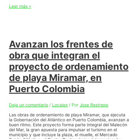
Más
Leer más »
de
200
jóvenes
se
inscribieron
en
la
Avanzan los frentes de
feria
‘Directo
obra que integran el
a
la
proyecto de ordenamiento
U’
realizada
de playa Miramar, en
por
la
Gobernación
Puerto Colombia
en
Sabanalarga
Deja un comentario
/
Locales
/ Por
Jose Restrepo
Las obras de ordenamiento de playa Miramar, que ejecuta
la Gobernación del Atlántico en Puerto Colombia, avanzan a
buen ritmo. Este proyecto forma parte integral del Malecón
del Mar, la gran apuesta para impulsar el turismo en el
municipio y que incluye la plaza, el muelle, el Mercado