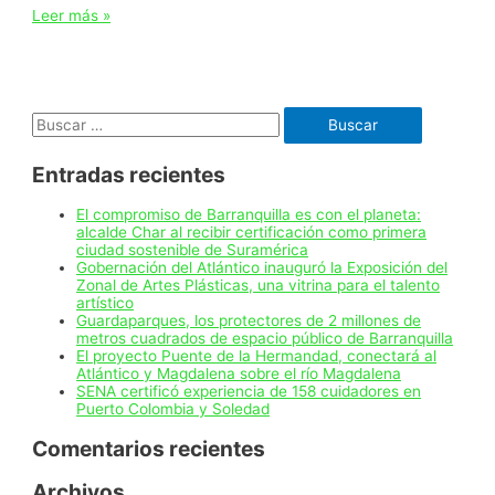
Parque
Leer más »
El
Recuerdo
de
Santo
Tomás
Buscar:
celebró
su
primer
Entradas recientes
aniversario
con
‘Internet
El compromiso de Barranquilla es con el planeta:
Gratis
alcalde Char al recibir certificación como primera
para
ciudad sostenible de Suramérica
la
Gobernación del Atlántico inauguró la Exposición del
Gente’
Zonal de Artes Plásticas, una vitrina para el talento
artístico
Guardaparques, los protectores de 2 millones de
metros cuadrados de espacio público de Barranquilla
El proyecto Puente de la Hermandad, conectará al
Atlántico y Magdalena sobre el río Magdalena
SENA certificó experiencia de 158 cuidadores en
Puerto Colombia y Soledad
Comentarios recientes
Archivos