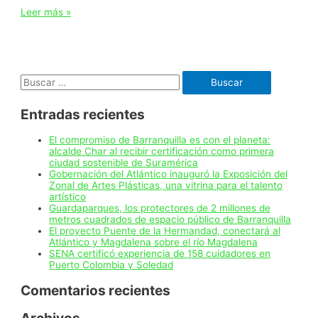
Gobierno
Leer más »
protege
la
Sierra
Nevada
de
Buscar:
Santa
Marta
de
Entradas recientes
la
explotación
minera
El compromiso de Barranquilla es con el planeta:
y
alcalde Char al recibir certificación como primera
de
ciudad sostenible de Suramérica
hidrocarburos
Gobernación del Atlántico inauguró la Exposición del
con
Zonal de Artes Plásticas, una vitrina para el talento
declaratoria
artístico
de
Guardaparques, los protectores de 2 millones de
reserva
metros cuadrados de espacio público de Barranquilla
permanente
El proyecto Puente de la Hermandad, conectará al
Atlántico y Magdalena sobre el río Magdalena
SENA certificó experiencia de 158 cuidadores en
Puerto Colombia y Soledad
Comentarios recientes