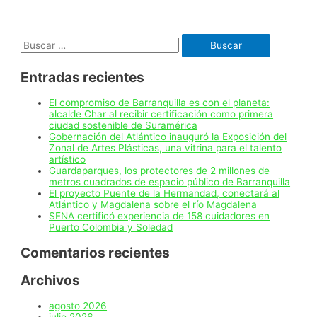
fuerza
laboral
y
Buscar:
tiene
el
mayor
Entradas recientes
crecimiento
económico,
según
El compromiso de Barranquilla es con el planeta:
indicadores
alcalde Char al recibir certificación como primera
del
ciudad sostenible de Suramérica
DANE
Gobernación del Atlántico inauguró la Exposición del
Zonal de Artes Plásticas, una vitrina para el talento
artístico
Guardaparques, los protectores de 2 millones de
metros cuadrados de espacio público de Barranquilla
El proyecto Puente de la Hermandad, conectará al
Atlántico y Magdalena sobre el río Magdalena
SENA certificó experiencia de 158 cuidadores en
Puerto Colombia y Soledad
Comentarios recientes
Archivos
agosto 2026