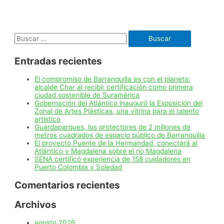
cero
pólvora
pide
el
Buscar:
Distrito
en
celebración
Entradas recientes
de
la
Virgen
El compromiso de Barranquilla es con el planeta:
del
alcalde Char al recibir certificación como primera
Carmen
ciudad sostenible de Suramérica
Gobernación del Atlántico inauguró la Exposición del
Zonal de Artes Plásticas, una vitrina para el talento
artístico
Guardaparques, los protectores de 2 millones de
metros cuadrados de espacio público de Barranquilla
El proyecto Puente de la Hermandad, conectará al
Atlántico y Magdalena sobre el río Magdalena
SENA certificó experiencia de 158 cuidadores en
Puerto Colombia y Soledad
Comentarios recientes
Archivos
agosto 2026