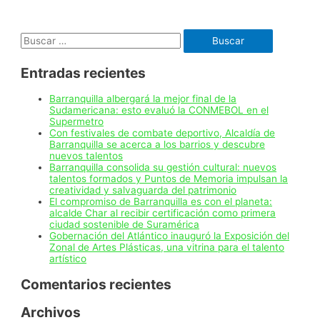
nueva
página
web
Buscar:
para
promocionar
al
Entradas recientes
Atlántico
Barranquilla albergará la mejor final de la
Sudamericana: esto evaluó la CONMEBOL en el
Supermetro
Con festivales de combate deportivo, Alcaldía de
Barranquilla se acerca a los barrios y descubre
nuevos talentos
Barranquilla consolida su gestión cultural: nuevos
talentos formados y Puntos de Memoria impulsan la
creatividad y salvaguarda del patrimonio
El compromiso de Barranquilla es con el planeta:
alcalde Char al recibir certificación como primera
ciudad sostenible de Suramérica
Gobernación del Atlántico inauguró la Exposición del
Zonal de Artes Plásticas, una vitrina para el talento
artístico
Comentarios recientes
Archivos