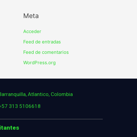
Meta
Acceder
Feed de entradas
Feed de comentarios
WordPress.org
Barranquilla, Atlantico, Colombia
+57 313 5106618
itantes