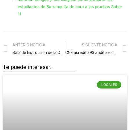
estudiantes de Barranquilla de cara a las pruebas Saber
11
ANTERIO NOTICIA
SIGUIENTE NOTICIA
Sala de Instrucción de la Corte Suprema abrió indagación preliminar contra Efraín Cepeda
CNE acreditó 93 auditores de sistemas en 19 departamentos: 59.4% de cobertura territorial para supervisión del simulacro de preconteo
Te puede interesar...
LOCALES