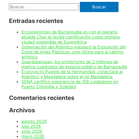
ahora
Buscar:
será
del
26
Entradas recientes
al
29
de
El compromiso de Barranquilla es con el planeta:
marzo
alcalde Char al recibir certificación como primera
ciudad sostenible de Suramérica
Gobernación del Atlántico inauguró la Exposición del
Zonal de Artes Plásticas, una vitrina para el talento
artístico
Guardaparques, los protectores de 2 millones de
metros cuadrados de espacio público de Barranquilla
El proyecto Puente de la Hermandad, conectará al
Atlántico y Magdalena sobre el río Magdalena
SENA certificó experiencia de 158 cuidadores en
Puerto Colombia y Soledad
Comentarios recientes
Archivos
agosto 2026
julio 2026
junio 2026
mayo 2026