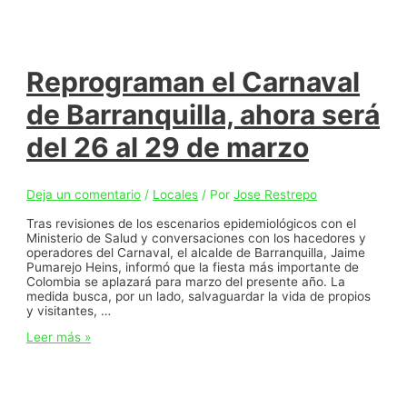
de
contingencia
en
salud
para
Reprograman el Carnaval
fin
de
de Barranquilla, ahora será
semana
de
del 26 al 29 de marzo
precarnaval
Deja un comentario
/
Locales
/ Por
Jose Restrepo
Tras revisiones de los escenarios epidemiológicos con el
Ministerio de Salud y conversaciones con los hacedores y
operadores del Carnaval, el alcalde de Barranquilla, Jaime
Pumarejo Heins, informó que la fiesta más importante de
Colombia se aplazará para marzo del presente año. La
medida busca, por un lado, salvaguardar la vida de propios
y visitantes, …
Reprograman
Leer más »
el
Carnaval
de
Barranquilla,