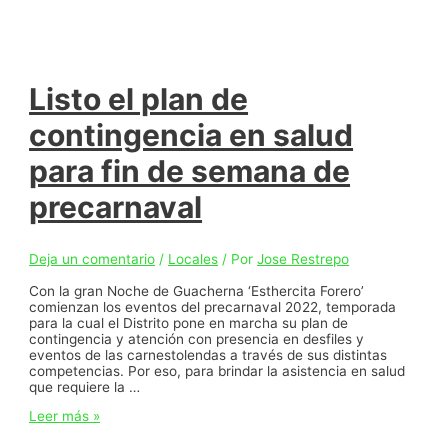
de
Barranquilla
se
prepara
para
atender
Listo el plan de
la
temporada
contingencia en salud
de
precarnaval
para fin de semana de
y
carnaval
precarnaval
Deja un comentario
/
Locales
/ Por
Jose Restrepo
Con la gran Noche de Guacherna ‘Esthercita Forero’
comienzan los eventos del precarnaval 2022, temporada
para la cual el Distrito pone en marcha su plan de
contingencia y atención con presencia en desfiles y
eventos de las carnestolendas a través de sus distintas
competencias. Por eso, para brindar la asistencia en salud
que requiere la …
Listo
Leer más »
el
plan