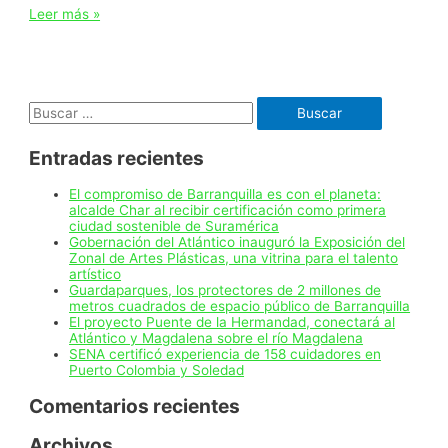
“Recorte
Leer más »
de
derechos
no
es
la
Buscar:
vía
para
generar
Entradas recientes
empleo”
ministra
del
El compromiso de Barranquilla es con el planeta:
Trabajo,
alcalde Char al recibir certificación como primera
Gloria
ciudad sostenible de Suramérica
Inés
Gobernación del Atlántico inauguró la Exposición del
Ramírez
Zonal de Artes Plásticas, una vitrina para el talento
artístico
Guardaparques, los protectores de 2 millones de
metros cuadrados de espacio público de Barranquilla
El proyecto Puente de la Hermandad, conectará al
Atlántico y Magdalena sobre el río Magdalena
SENA certificó experiencia de 158 cuidadores en
Puerto Colombia y Soledad
Comentarios recientes
Archivos