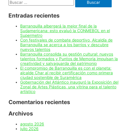
Consuegra
Bolívar
Entradas recientes
Barranquilla albergará la mejor final de la
Sudamericana: esto evaluó la CONMEBOL en el
Supermetro
Con festivales de combate deportivo, Alcaldía de
Barranquilla se acerca a los barrios y descubre
nuevos talentos
Barranquilla consolida su gestión cultural: nuevos
talentos formados y Puntos de Memoria impulsan la
creatividad y salvaguarda del patrimonio
El compromiso de Barranquilla es con el planeta:
alcalde Char al recibir certificación como primera
ciudad sostenible de Suramérica
Gobernación del Atlántico inauguró la Exposición del
Zonal de Artes Plásticas, una vitrina para el talento
artístico
Comentarios recientes
Archivos
agosto 2026
julio 2026