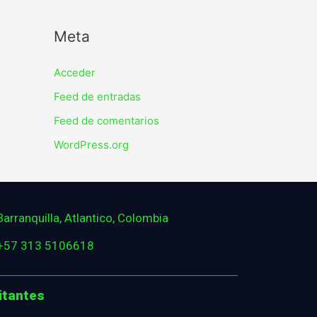
Meta
Acceder
Feed de entradas
Feed de comentarios
WordPress.org
Barranquilla, Atlantico, Colombia
+57 313 5106618
itantes