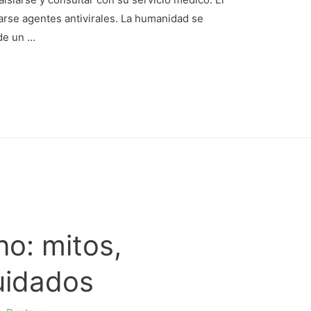
arse agentes antivirales. La humanidad se
de un …
no: mitos,
uidados