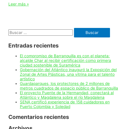
Alcalde
Leer más »
Alejandro
Char
inspeccionó
avance
de
Buscar:
canalización
de
la
Entradas recientes
calle
85,
que
El compromiso de Barranquilla es con el planeta:
conectará
alcalde Char al recibir certificación como primera
a
ciudad sostenible de Suramérica
las
Gobernación del Atlántico inauguró la Exposición del
carreras
Zonal de Artes Plásticas, una vitrina para el talento
47
artístico
con
Guardaparques, los protectores de 2 millones de
la
metros cuadrados de espacio público de Barranquilla
52
El proyecto Puente de la Hermandad, conectará al
Atlántico y Magdalena sobre el río Magdalena
SENA certificó experiencia de 158 cuidadores en
Puerto Colombia y Soledad
Comentarios recientes
Archivos