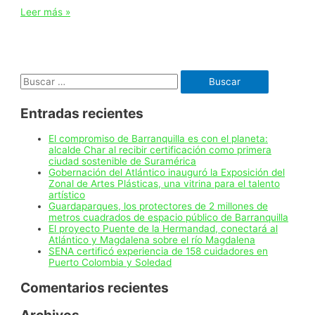
Barranquilla
Leer más »
celebra
el
Día
Internacional
de
Buscar:
los
Museos
llevando
Entradas recientes
la
memoria
y
El compromiso de Barranquilla es con el planeta:
el
alcalde Char al recibir certificación como primera
arte
ciudad sostenible de Suramérica
a
Gobernación del Atlántico inauguró la Exposición del
las
Zonal de Artes Plásticas, una vitrina para el talento
calles
artístico
a
Guardaparques, los protectores de 2 millones de
través
metros cuadrados de espacio público de Barranquilla
de
El proyecto Puente de la Hermandad, conectará al
sus
Atlántico y Magdalena sobre el río Magdalena
museos
SENA certificó experiencia de 158 cuidadores en
a
Puerto Colombia y Soledad
cielo
abierto
Comentarios recientes