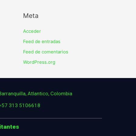
Meta
Acceder
Feed de entradas
Feed de comentarios
WordPress.org
Barranquilla, Atlantico, Colombia
+57 313 5106618
itantes