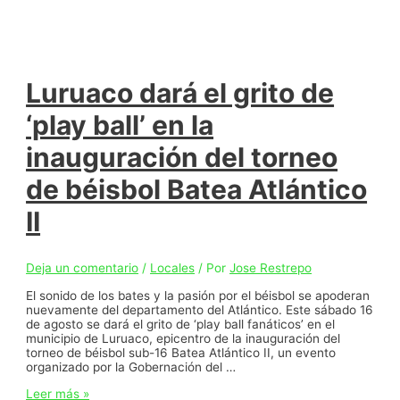
Interior
lidera
primer
Diálogo
Interactivo
con
Luruaco dará el grito de
representantes
del
‘play ball’ en la
sector
campesino
inauguración del torneo
del
Atlántico
de béisbol Batea Atlántico
II
Deja un comentario
/
Locales
/ Por
Jose Restrepo
El sonido de los bates y la pasión por el béisbol se apoderan
nuevamente del departamento del Atlántico. Este sábado 16
de agosto se dará el grito de ‘play ball fanáticos’ en el
municipio de Luruaco, epicentro de la inauguración del
torneo de béisbol sub-16 Batea Atlántico II, un evento
organizado por la Gobernación del …
Luruaco
Leer más »