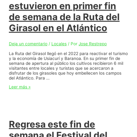
de
estuvieron en primer fin
Baranoa
de semana de la Ruta del
Girasol en el Atlántico
Deja un comentario
/
Locales
/ Por
Jose Restrepo
La Ruta del Girasol llegó en el 2022 para reactivar el turismo
y la economía de Usiacurí y Baranoa. En su primer fin de
semana de apertura al público los cultivos recibieron 6 mil
visitantes entre locales y turistas que se acercaron a
disfrutar de los girasoles que hoy embellecen los campos
del Atlántico. Para …
Mas
Leer más »
de
6
mil
visitantes
estuvieron
en
primer
Regresa este fin de
fin
de
semana el Festival del
semana