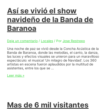
a
Baranoa
Así se vivió el show
navideño de la Banda de
Baranoa
Deja un comentario
/
Locales
/ Por
Jose Restrepo
Una noche de paz se vivió desde la Concha Acústica de la
Banda de Baranoa, donde las melodías, el canto, la danza,
las luces y efectos visuales se unieron para un maravilloso
espectáculo: el musical ‘Un milagro de Navidad’. Los 360
artistas en escena fueron aplaudidos por la multitud de
asistentes, entre los que se …
Así
Leer más »
se
vivió
el
show
navideño
de
la
Mas de 6 mil visitantes
Banda