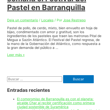
de
Pastel en Barranquilla
la
Ruta
del
Girasol
Deja un comentario
/
Locales
/ Por
Jose Restrepo
en
el
Pastel de pollo, de cerdo, mixto, bien envuelto en hoja de
Atlántico
bijao, condimentado con amor y gratitud, son los
ingredientes de los pasteles que traen las matronas Pital de
Megua a Sazón Atlántico. El Festival del Pastel regresa, de
la mano de la Gobernación del Atlántico, como respuesta a
la gran demanda del público a …
Regresa
Leer más »
este
fin
de
semana
el
Buscar:
Festival
del
Pastel
Entradas recientes
en
Barranquilla
El compromiso de Barranquilla es con el planeta:
alcalde Char al recibir certificación como primera
ciudad sostenible de Suramérica