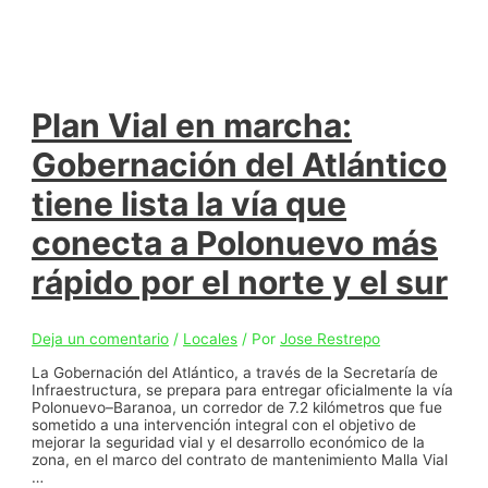
dará
el
grito
de
‘play
ball’
en
Plan Vial en marcha:
la
inauguración
Gobernación del Atlántico
del
torneo
tiene lista la vía que
de
béisbol
conecta a Polonuevo más
Batea
Atlántico
II
rápido por el norte y el sur
Deja un comentario
/
Locales
/ Por
Jose Restrepo
La Gobernación del Atlántico, a través de la Secretaría de
Infraestructura, se prepara para entregar oficialmente la vía
Polonuevo–Baranoa, un corredor de 7.2 kilómetros que fue
sometido a una intervención integral con el objetivo de
mejorar la seguridad vial y el desarrollo económico de la
zona, en el marco del contrato de mantenimiento Malla Vial
…