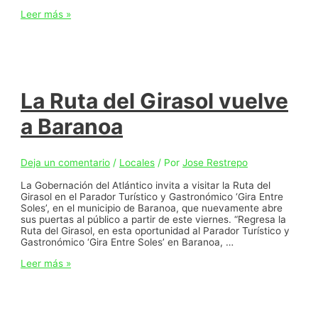
Plan
Leer más »
Vial
en
marcha:
Gobernación
del
Atlántico
tiene
La Ruta del Girasol vuelve
lista
la
a Baranoa
vía
que
conecta
a
Deja un comentario
/
Locales
/ Por
Jose Restrepo
Polonuevo
más
La Gobernación del Atlántico invita a visitar la Ruta del
rápido
Girasol en el Parador Turístico y Gastronómico ‘Gira Entre
por
Soles’, en el municipio de Baranoa, que nuevamente abre
el
sus puertas al público a partir de este viernes. “Regresa la
norte
Ruta del Girasol, en esta oportunidad al Parador Turístico y
y
Gastronómico ‘Gira Entre Soles’ en Baranoa, …
el
La
Leer más »
sur
Ruta
del
Girasol
vuelve