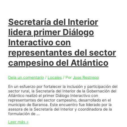
semana,
su
majestad,
el
chicharrón,
Secretaría del Interior
reina
en
lidera primer Diálogo
Baranoa
y
Interactivo con
Polonuevo
representantes del sector
campesino del Atlántico
Deja un comentario
/
Locales
/ Por
Jose Restrepo
En un esfuerzo por fortalecer la inclusión y participación del
sector rural, la Secretaría del Interior de la Gobernación del
Atlántico realizó el primer Diálogo Interactivo con
representantes del sector campesino, desarrollado en el
municipio de Baranoa. Este encuentro fue liderado por la
asesora de la Secretaría del Interior y coordinadora de la
formulación de …
Secretaría
Leer más »
del