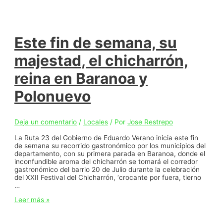
en
el
Festival
Nacional
e
Este fin de semana, su
Internacional
por
majestad, el chicharrón,
Parejas
‘Baranoa
reina en Baranoa y
danzando
sin
Polonuevo
fronteras
Deja un comentario
/
Locales
/ Por
Jose Restrepo
La Ruta 23 del Gobierno de Eduardo Verano inicia este fin
de semana su recorrido gastronómico por los municipios del
departamento, con su primera parada en Baranoa, donde el
inconfundible aroma del chicharrón se tomará el corredor
gastronómico del barrio 20 de Julio durante la celebración
del XXII Festival del Chicharrón, ‘crocante por fuera, tierno
…
Este
Leer más »
fin
de