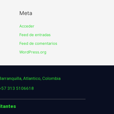
Meta
Acceder
Feed de entradas
Feed de comentarios
WordPress.org
Barranquilla, Atlantico, Colombia
+57 313 5106618
itantes